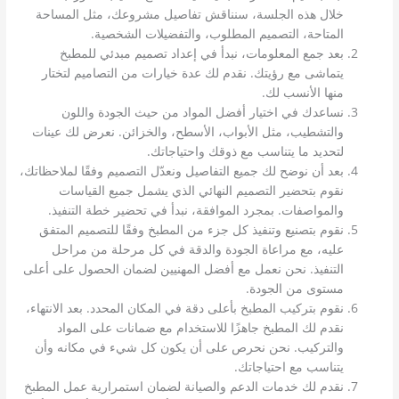
خلال هذه الجلسة، سنناقش تفاصيل مشروعك، مثل المساحة
المتاحة، التصميم المطلوب، والتفضيلات الشخصية.
بعد جمع المعلومات، نبدأ في إعداد تصميم مبدئي للمطبخ
يتماشى مع رؤيتك. نقدم لك عدة خيارات من التصاميم لتختار
منها الأنسب لك.
نساعدك في اختيار أفضل المواد من حيث الجودة واللون
والتشطيب، مثل الأبواب، الأسطح، والخزائن. نعرض لك عينات
لتحديد ما يتناسب مع ذوقك واحتياجاتك.
بعد أن نوضح لك جميع التفاصيل ونعدّل التصميم وفقًا لملاحظاتك،
نقوم بتحضير التصميم النهائي الذي يشمل جميع القياسات
والمواصفات. بمجرد الموافقة، نبدأ في تحضير خطة التنفيذ.
نقوم بتصنيع وتنفيذ كل جزء من المطبخ وفقًا للتصميم المتفق
عليه، مع مراعاة الجودة والدقة في كل مرحلة من مراحل
التنفيذ. نحن نعمل مع أفضل المهنيين لضمان الحصول على أعلى
مستوى من الجودة.
نقوم بتركيب المطبخ بأعلى دقة في المكان المحدد. بعد الانتهاء،
نقدم لك المطبخ جاهزًا للاستخدام مع ضمانات على المواد
والتركيب. نحن نحرص على أن يكون كل شيء في مكانه وأن
يتناسب مع احتياجاتك.
نقدم لك خدمات الدعم والصيانة لضمان استمرارية عمل المطبخ