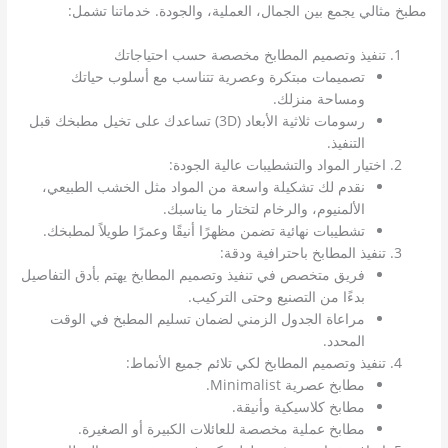
مطبخ مثالي يجمع بين الجمال، العملية، والجودة. خدماتنا تشمل:
تنفيذ وتصميم المطابخ مخصصة حسب احتياجاتك
تصميمات مبتكرة وعصرية تتناسب مع أسلوب حياتك
ومساحة منزلك.
رسومات ثلاثية الأبعاد (3D) تساعدك على تخيل مطبخك قبل
التنفيذ.
اختيار المواد والتشطيبات عالية الجودة:
نقدم لك تشكيلة واسعة من المواد مثل الخشب الطبيعي،
الألمنيوم، والرخام لتختار ما يناسبك.
تشطيبات نهائية تضمن مظهرًا أنيقًا وعمرًا طويلاً لمطبخك.
تنفيذ المطابخ باحترافية ودقة:
فريق متخصص في تنفيذ وتصميم المطابخ يهتم بأدق التفاصيل
بدءًا من التصنيع وحتى التركيب.
مراعاة الجدول الزمني لضمان تسليم المطبخ في الوقت
المحدد.
تنفيذ وتصميم المطابخ لكي تلائم جميع الأنماط:
مطابخ عصرية Minimalist.
مطابخ كلاسيكية وأنيقة.
مطابخ عملية مخصصة للعائلات الكبيرة أو الصغيرة.